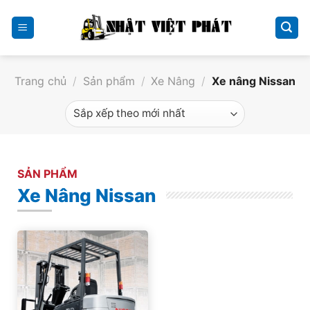
Skip
to
content
Trang chủ
/
Sản phẩm
/
Xe Nâng
/
Xe nâng Nissan
SẢN PHẨM
Xe Nâng Nissan